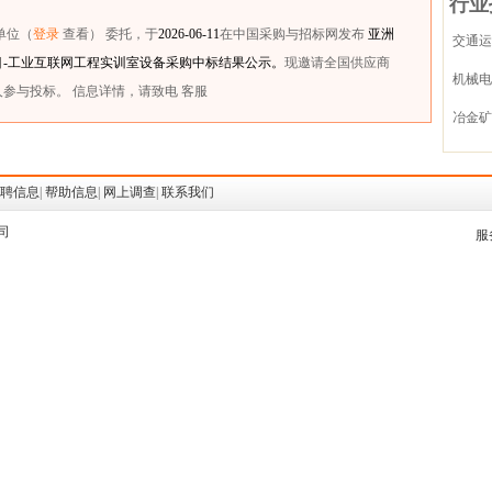
行业
单位（
登录
查看） 委托，于
2026-06-11
在中国采购与招标网发布
亚洲
交通运
-工业互联网工程实训室设备采购中标结果公示。
现邀请全国供应商
机械电
参与投标。 信息详情，请致电 客服
冶金矿
聘信息
|
帮助信息
|
网上调查
|
联系我们
公司
服