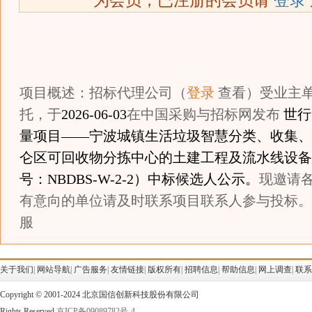
为会员，已注册的会员请
登录
项目概述：招标代理公司（
登录
查看）受业主
托，于
2026-06-03
在中国采购与招标网发布
世行
量项目——宁波城镇生活垃圾智慧分类、收集、
仑区可回收物分拣中心的土建工程及流水线设备
号：NBDBS-W-2-2）中标候选人公示。
现邀请
有意向的单位请及时联系项目联系人参与投标。 
服
关于我们
|
网站导航
|
广告服务
|
友情链接
|
版权所有
|
招聘信息
|
帮助信息
|
网上调查
|
联系
Copyright © 2001-2024 北京国信创新科技股份有限公司
Rights Reserved
京ICP备09089782号-4